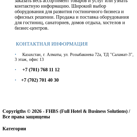
заказать весь ассортимент товаров и услуг или узнать
контактную информацию. Широкий выбор
оборудования для развития гостиничного бизнеса и
офисных решении. Продажа и поставка оборудования
для гостиниц, санаториев, домов отдыха, хостелов и
бизнес-центров.
КОНТАКТНАЯ ИНФОРМАЦИЯ
·
​Казахстан, г. Алматы,
ул. Розыбакиева 72а, ТД "Саламат-3",
3 этаж, офис 13
·
+7 (70
1
) 7
68
11
12
·
+7 (7
02
)
701
40
30
Copyrigths ©
2026 - FHBS (Full Hotel & Business Solutions) /
Все права защищены
Категории