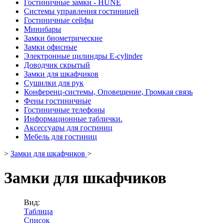
Гостиничные замки - HUNE
Системы управления гостиницей
Гостиничные сейфы
Минибары
Замки биометрические
Замки офисные
Электронные цилиндры E-cylinder
Доводчик скрытый
Замки для шкафчиков
Сушилки для рук
Конференц-системы, Оповещение, Громкая связь
Фены гостиничные
Гостиничные телефоны
Информационные таблички.
Аксессуары для гостиниц
Мебель для гостиниц
>
Замки для шкафчиков
>
Замки для шкафчиков
Вид:
Таблица
Список