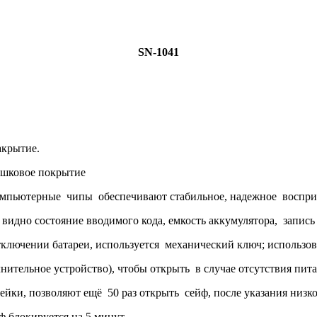
SN-1041
акрытие.
ковое покрытие
ые чипы обеспечивают стабильное, надежное восприятие 6 
идно состояние вводимого кода, емкость аккумулятора, запис
ении батареи, используется механический ключ; использован
ительное устройство), чтобы открыть в случае отсутствия пита
позволяют ещё 50 раз открыть сейф, после указания низкого
 блокируется на 5 минут.